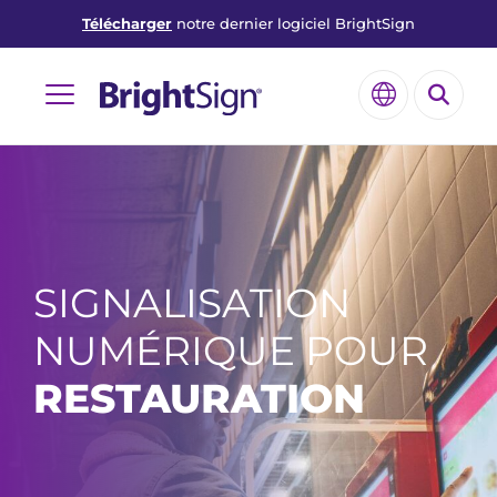
Télécharger
notre dernier logiciel BrightSign
Aller
BrightSign®
au
Rech
Changer
contenu
Menu
la
langue
SIGNALISATION
NUMÉRIQUE POUR
RESTAURATION