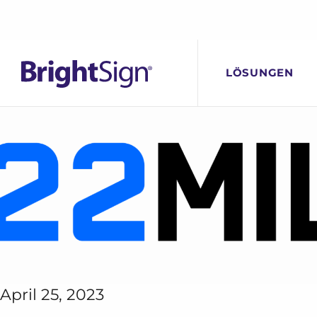
22Meilen
BrightSign®.
Zum
LÖSUNGEN
Inhalt
springen
April 25, 2023