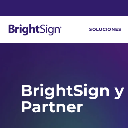
BrightSign
Ir
SOLUCIONES
al
contenido
BrightSign 
Partner