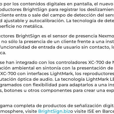
to por los contenidos digitales en pantalla, el nu
oductores BrightSign para registrar los deslizamie
iente entra o sale del campo de detección del senso
d ajustable y autocalibración. La tecnología de det
erficie no metálica.
uctores BrightSign es el sensor de presencia Nexm
no sólo la presencia de un cliente frente a una ins
funcionalidad de entrada de usuario sin contacto, l
ca.
se han integrado con los controladores XC-700 de
ación ambiental en sintonía con la presentación de 
XC-700 con interfaces LightMark, los reproductore
utación óptica de audio. La tecnología LightMark L
mados con flexibilidad para adaptarlos a una inst
es, botones u otros componentes para crear una expe
 gama completa de productos de señalización digit
xmosphere, visite
BrightSign.biz
o visite ISE en Barc